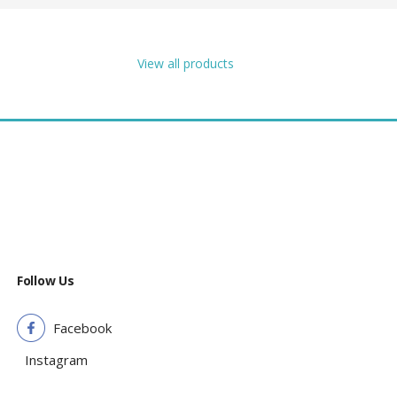
View all products
Follow Us
Facebook
Instagram