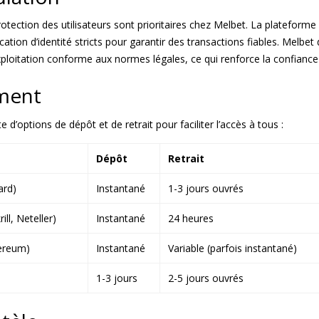
otection des utilisateurs sont prioritaires chez Melbet. La plateforme
ation d’identité stricts pour garantir des transactions fiables. Melbet 
exploitation conforme aux normes légales, ce qui renforce la confian
ment
d’options de dépôt et de retrait pour faciliter l’accès à tous :
Dépôt
Retrait
ard)
Instantané
1-3 jours ouvrés
ill, Neteller)
Instantané
24 heures
ereum)
Instantané
Variable (parfois instantané)
1-3 jours
2-5 jours ouvrés