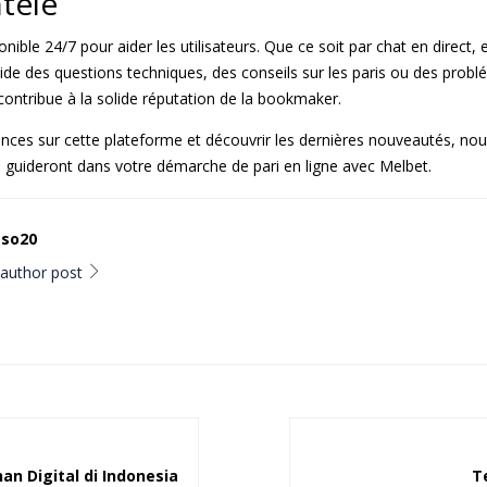
ntèle
ponible 24/7 pour aider les utilisateurs. Que ce soit par chat en direct
pide des questions techniques, des conseils sur les paris ou des prob
 contribue à la solide réputation de la bookmaker.
ces sur cette plateforme et découvrir les dernières nouveautés, nous
s guideront dans votre démarche de pari en ligne avec Melbet.
sso20
l author post
n Digital di Indonesia
T