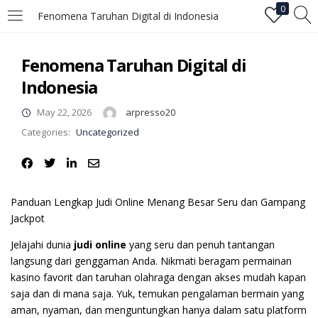
0
Fenomena Taruhan Digital di Indonesia
LOGIN
Fenomena Taruhan Digital di
Indonesia
Enter your username and password to login.
May 22, 2026
arpresso20
Categories:
Uncategorized
Remember me
Panduan Lengkap Judi Online Menang Besar Seru dan Gampang
Jackpot
Login
Jelajahi dunia
judi online
yang seru dan penuh tantangan
langsung dari genggaman Anda. Nikmati beragam permainan
Lost password?
kasino favorit dan taruhan olahraga dengan akses mudah kapan
saja dan di mana saja. Yuk, temukan pengalaman bermain yang
aman, nyaman, dan menguntungkan hanya dalam satu platform