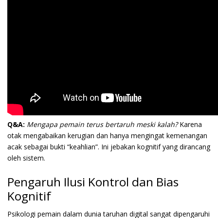
Q&A:
Mengapa pemain terus bertaruh meski kalah?
Karena
otak mengabaikan kerugian dan hanya mengingat kemenangan
acak sebagai bukti “keahlian”. Ini jebakan kognitif yang dirancang
oleh sistem.
Pengaruh Ilusi Kontrol dan Bias
Kognitif
Psikologi pemain dalam dunia taruhan digital sangat dipengaruhi