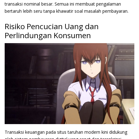
transaksi nominal besar. Semua ini membuat pengalaman
bertaruh lebih seru tanpa khawatir soal masalah pembayaran.
Risiko Pencucian Uang dan
Perlindungan Konsumen
Transaksi keuangan pada situs taruhan modern kini didukung