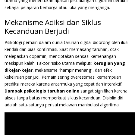
utama yang menentukan apakah petualangan digital ini berakhir
sebagai pelajaran berharga atau luka yang menganga.
Mekanisme Adiksi dan Siklus
Kecanduan Berjudi
Psikologi pemain dalam dunia taruhan digital didorong oleh ilusi
kendali dan bias konfirmasi. Saat memasang taruhan, otak
melepaskan dopamin, menciptakan sensasi kemenangan
meskipun kalah. Faktor risiko utama meliputi:
kerugian yang
dikejar-kejar
, mekanisme “hampir menang”, dan efek
kekeliruan penjudi. Pemain sering overestimasi kemampuan
prediksi mereka karena antarmuka yang cepat dan interaktif.
Dampak psikologis taruhan online
sangat signifikan karena
akses tanpa batas memperkuat siklus kecanduan. Disiplin diri
adalah satu-satunya perisai melawan manipulasi algoritma.