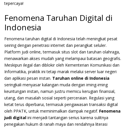
tepercaya!
Fenomena Taruhan Digital di
Indonesia
Fenomena taruhan digital di Indonesia telah meningkat pesat
seiring dengan penetrasi internet dan perangkat seluler.
Platform judi online, termasuk situs slot dan taruhan olahraga,
menawarkan akses mudah yang melampaui batasan geografis.
Meskipun ilegal dan diblokir oleh Kementerian Komunikasi dan
Informatika, praktik ini tetap marak melalui server luar negeri
dan aplikasi pesan instan.
Taruhan online di Indonesia
seringkali menyasar kalangan muda dengan iming-iming
keuntungan instan, namun justru memicu kerugian finansial,
utang, dan masalah sosial seperti perceraian. Regulasi yang
ketat terus diperbarui, termasuk pengawasan transaksi digital
oleh PPATK, untuk meminimalkan dampak negatif.
Fenomena
judi digital
ini menjadi tantangan serius karena sulitnya
penegakan hukum di ranah maya dan rendahnya literasi