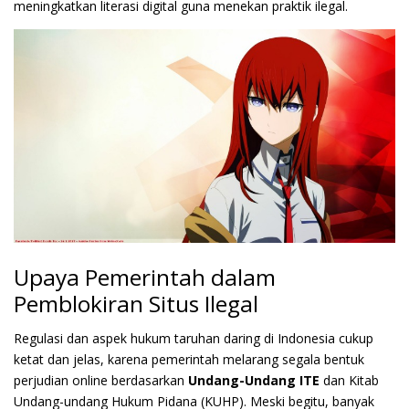
meningkatkan literasi digital guna menekan praktik ilegal.
Upaya Pemerintah dalam
Pemblokiran Situs Ilegal
Regulasi dan aspek hukum taruhan daring di Indonesia cukup
ketat dan jelas, karena pemerintah melarang segala bentuk
perjudian online berdasarkan
Undang-Undang ITE
dan Kitab
Undang-undang Hukum Pidana (KUHP). Meski begitu, banyak