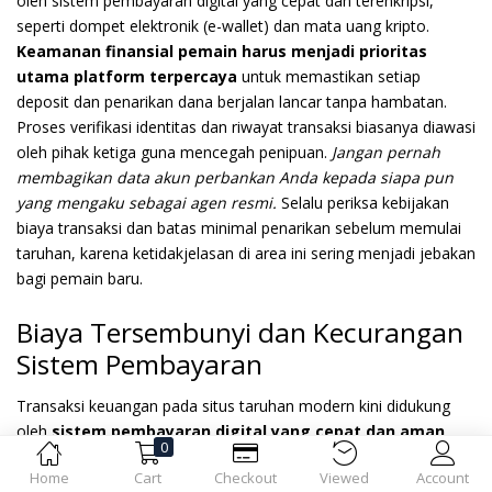
oleh sistem pembayaran digital yang cepat dan terenkripsi,
seperti dompet elektronik (e-wallet) dan mata uang kripto.
Keamanan finansial pemain harus menjadi prioritas
utama platform terpercaya
untuk memastikan setiap
deposit dan penarikan dana berjalan lancar tanpa hambatan.
Proses verifikasi identitas dan riwayat transaksi biasanya diawasi
oleh pihak ketiga guna mencegah penipuan.
Jangan pernah
membagikan data akun perbankan Anda kepada siapa pun
yang mengaku sebagai agen resmi.
Selalu periksa kebijakan
biaya transaksi dan batas minimal penarikan sebelum memulai
taruhan, karena ketidakjelasan di area ini sering menjadi jebakan
bagi pemain baru.
Biaya Tersembunyi dan Kecurangan
Sistem Pembayaran
Transaksi keuangan pada situs taruhan modern kini didukung
oleh
sistem pembayaran digital yang cepat dan aman
.
0
Anda dapat memanfaatkan berbagai metode seperti transfer
Home
Cart
Checkout
Viewed
Account
bank lokal, e-wallet (GoPay, OVO, Dana), serta mata uang