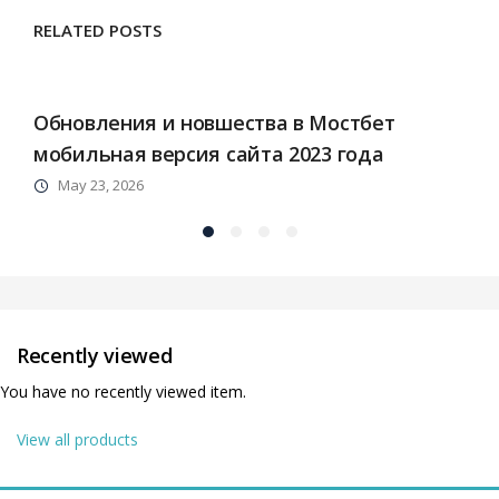
RELATED POSTS
Обновления и новшества в Мостбет
П
мобильная версия сайта 2023 года
с
May 23, 2026
Recently viewed
You have no recently viewed item.
View all products