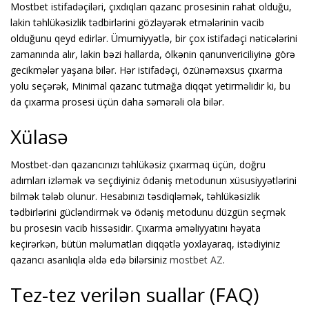
Mostbet istifadəçiləri, çıxdıqları qazanc prosesinin rahat olduğu,
lakin təhlükəsizlik tədbirlərini gözləyərək etmələrinin vacib
olduğunu qeyd edirlər. Ümumiyyətlə, bir çox istifadəçi nəticələrini
zamanında alır, lakin bəzi hallarda, ölkənin qanunvericiliyinə görə
gecikmələr yaşana bilər. Hər istifadəçi, özünəməxsus çıxarma
yolu seçərək, Minimal qazanc tutmağa diqqət yetirməlidir ki, bu
da çıxarma prosesi üçün daha səmərəli ola bilər.
Xülasə
Mostbet-dən qazancınızı təhlükəsiz çıxarmaq üçün, doğru
adımları izləmək və seçdiyiniz ödəniş metodunun xüsusiyyətlərini
bilmək tələb olunur. Hesabınızı təsdiqləmək, təhlükəsizlik
tədbirlərini gücləndirmək və ödəniş metodunu düzgün seçmək
bu prosesin vacib hissəsidir. Çıxarma əməliyyatını həyata
keçirərkən, bütün məlumatları diqqətlə yoxlayaraq, istədiyiniz
qazancı asanlıqla əldə edə bilərsiniz
mostbet AZ
.
Tez-tez verilən suallar (FAQ)