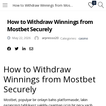
0
How to Withdraw Winnings from Mostbet Securely
LOGIN
How to Withdraw Winnings from
Mostbet Securely
Enter your username and password to login.
May 22, 2026
arpresso20
Categories:
casino
How to Withdraw
Remember me
Winnings from Mostbet
Login
Securely
Lost password?
Mostbet, populyar bir onlayn bahis platformasıdır, lakin
qazancınızı təhlükəsiz şəkildə çıxarmaq üçün bir neçə vacib