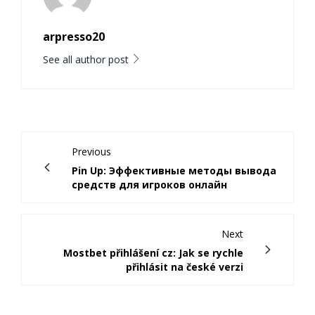
arpresso20
See all author post
Previous
Pin Up: Эффективные методы вывода
средств для игроков онлайн
Next
Mostbet přihlášení cz: Jak se rychle
přihlásit na české verzi