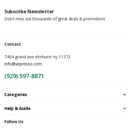
Subscribe Newsletter
Don't miss out thousands of great deals & promotions
Contact
7404 grand ave elmhurst ny 11373
info@arpresso.com
(929) 597-8871
Categories
Help & Guide
Follow Us