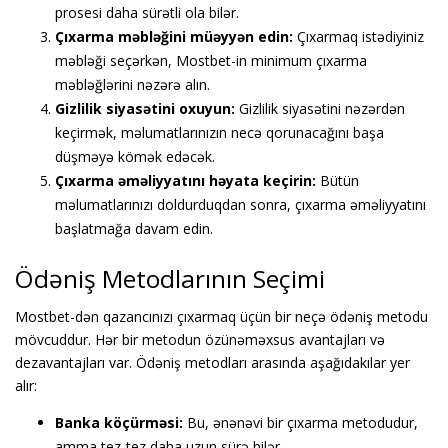
prosesi daha sürətli ola bilər.
Çıxarma məbləğini müəyyən edin:
Çıxarmaq istədiyiniz
məbləği seçərkən, Mostbet-in minimum çıxarma
məbləğlərini nəzərə alın.
Gizlilik siyasətini oxuyun:
Gizlilik siyasətini nəzərdən
keçirmək, məlumatlarınızın necə qorunacağını başa
düşməyə kömək edəcək.
Çıxarma əməliyyatını həyata keçirin:
Bütün
məlumatlarınızı doldurduqdan sonra, çıxarma əməliyyatını
başlatmağa davam edin.
Ödəniş Metodlarının Seçimi
Mostbet-dən qazancınızı çıxarmaq üçün bir neçə ödəniş metodu
mövcuddur. Hər bir metodun özünəməxsus avantajları və
dezavantajları var. Ödəniş metodları arasında aşağıdakılar yer
alır:
Banka köçürməsi:
Bu, ənənəvi bir çıxarma metodudur,
amma tez-tez daha uzun sürə bilər.