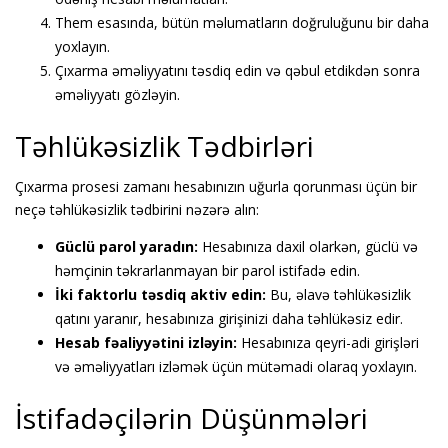
Them esasında, bütün məlumatların doğruluğunu bir daha
yoxlayın.
Çıxarma əməliyyatını təsdiq edin və qəbul etdikdən sonra
əməliyyatı gözləyin.
Təhlükəsizlik Tədbirləri
Çıxarma prosesi zamanı hesabınızın uğurla qorunması üçün bir
neçə təhlükəsizlik tədbirini nəzərə alın:
Güclü parol yaradın:
Hesabınıza daxil olarkən, güclü və
həmçinin təkrarlanmayan bir parol istifadə edin.
İki faktorlu təsdiq aktiv edin:
Bu, əlavə təhlükəsizlik
qatını yaranır, hesabınıza girişinizi daha təhlükəsiz edir.
Hesab fəaliyyətini izləyin:
Hesabınıza qeyri-adi girişləri
və əməliyyatları izləmək üçün mütəmadi olaraq yoxlayın.
İstifadəçilərin Düşünmələri