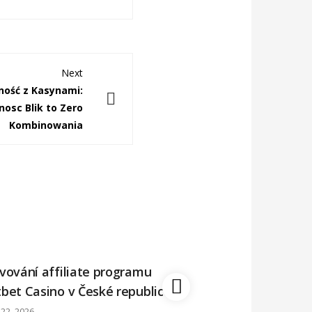
Next
ość z Kasynami:
nosc Blik to Zero
Kombinowania
vování affiliate programu
Jak znaleźć rozwią
bet Casino v České republice
przypadku, gdy Vo
problemy?
22, 2026