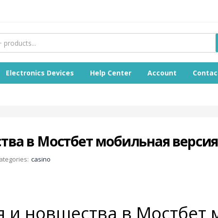
Electronics Devices
Help Center
Account
Contac
ва в Мостбет мобильная версия 
ategories:
casino
 и новшества в Мостбет