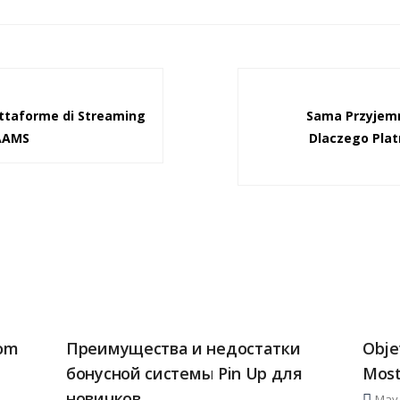
iattaforme di Streaming
Sama Przyjemn
 AAMS
Dlaczego Plat
rom
Преимущества и недостатки
Obje
бонусной системы Pin Up для
Most
новичков
May 