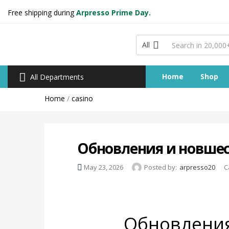
Free shipping during
Arpresso Prime Day.
All
Home
Shop
All Departments
Home
/
casino
Обновления и новшест
May 23, 2026
Posted by:
arpresso20
C
Обновления