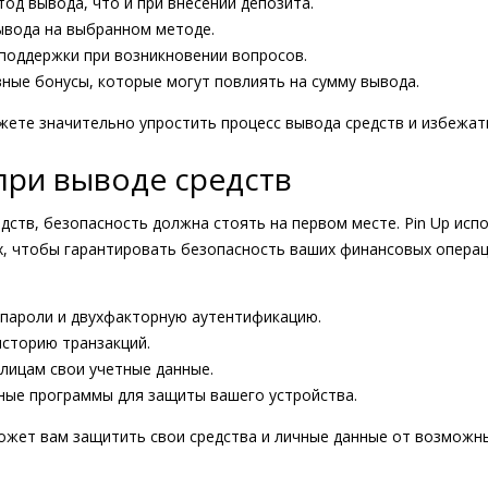
од вывода, что и при внесении депозита.
ывода на выбранном методе.
поддержки при возникновении вопросов.
вные бонусы, которые могут повлиять на сумму вывода.
жете значительно упростить процесс вывода средств и избежат
при выводе средств
едств, безопасность должна стоять на первом месте. Pin Up ис
, чтобы гарантировать безопасность ваших финансовых операц
пароли и двухфакторную аутентификацию.
историю транзакций.
лицам свои учетные данные.
ные программы для защиты вашего устройства.
ожет вам защитить свои средства и личные данные от возможн