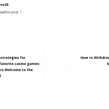
sso20
l author post
strategies for
How to Withdra
favorite casino games:
M
ers Welcome to the
l