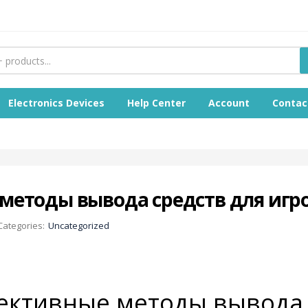
Electronics Devices
Help Center
Account
Contac
 методы вывода средств для игр
Categories:
Uncategorized
фективные методы вывода