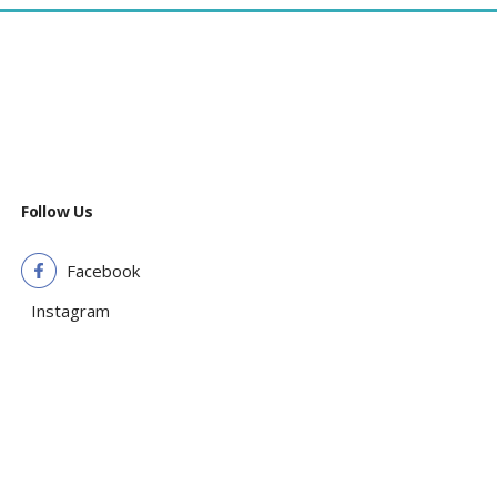
Follow Us
Facebook
Instagram