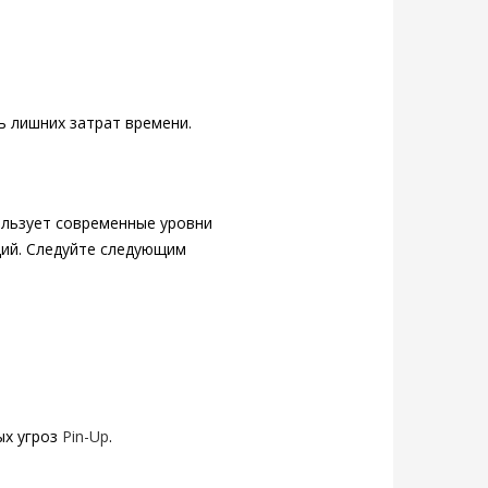
ь лишних затрат времени.
пользует современные уровни
ий. Следуйте следующим
ых угроз
Pin-Up
.