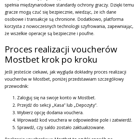
spełnia międzynarodowe standardy ochrony graczy. Dzięki temu
gracze mogą czuć się bezpiecznie, wiedząc, że ich dane
osobowe i transakcje są chronione. Dodatkowo, platforma
korzysta z nowoczesnych technologii szyfrowania, zapewniając,
że wszelkie operacje są bezpieczne i poufne.
Proces realizacji voucherów
Mostbet krok po kroku
Jeśli jesteście ciekawi, jak wygląda dokładny proces realizacji
voucherów w Mostbet, poniżej przedstawiam szczegółowy
przewodnik:
Zaloguj się na swoje konto w Mostbet.
Przejdź do sekcji „Kasa” lub „Depozyty”.
Wybierz opcję dodania vouchera.
Wprowadź kod vouchera w odpowiednie pole i zatwierdź.
Sprawdź, czy saldo zostało zaktualizowane.