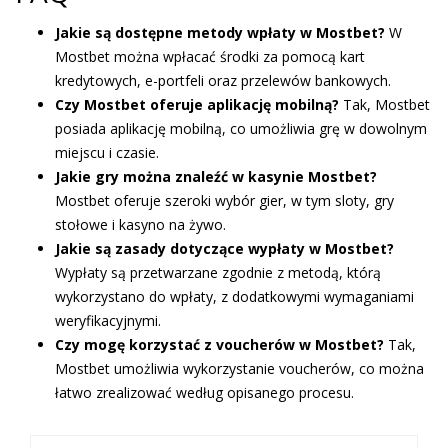
Jakie są dostępne metody wpłaty w Mostbet?
W
Mostbet można wpłacać środki za pomocą kart
kredytowych, e-portfeli oraz przelewów bankowych.
Czy Mostbet oferuje aplikację mobilną?
Tak, Mostbet
posiada aplikację mobilną, co umożliwia grę w dowolnym
miejscu i czasie.
Jakie gry można znaleźć w kasynie Mostbet?
Mostbet oferuje szeroki wybór gier, w tym sloty, gry
stołowe i kasyno na żywo.
Jakie są zasady dotyczące wypłaty w Mostbet?
Wypłaty są przetwarzane zgodnie z metodą, którą
wykorzystano do wpłaty, z dodatkowymi wymaganiami
weryfikacyjnymi.
Czy mogę korzystać z voucherów w Mostbet?
Tak,
Mostbet umożliwia wykorzystanie voucherów, co można
łatwo zrealizować według opisanego procesu.