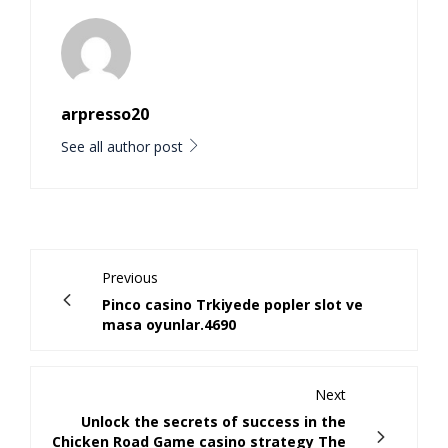
arpresso20
See all author post
Previous
Pinco casino Trkiyede popler slot ve
masa oyunlar.4690
Next
Unlock the secrets of success in the
Chicken Road Game casino strategy The