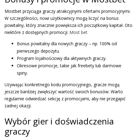
Mostbet przyciąga graczy atrakcyjnymi ofertami promocyjnymi.
W szczególności, nowi użytkownicy mogą liczyć na bonus
powitalny, który znacznie powiększa ich początkowy kapitał. Oto
niektóre z dostępnych promocji:
Most bet
Bonus powitalny dla nowych graczy – np. 100% od
pierwszego depozytu.
Program lojalnościowy dla aktywnych graczy.
Okresowe promocje, takie jak freebety lub darmowe
spiny.
Używając konkretnego kodu promocyjnego, gracze mogą
jeszcze bardziej zwiększyć wartość swoich bonusów. Warto
regularnie odwiedzać sekcję z promocjami, aby nie przegapić
żadnej okazji.
Wybór gier i doświadczenia
graczy