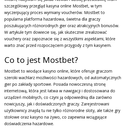
szczegółowy przegląd kasyna online Mostbet, w tym
wyczerpujący proces wymiany voucherów. Mostbet to
popularna platforma hazardowa, świetna dla graczy
poszukujących różnorodnych gier oraz atrakcyjnych bonusów.
W artykule tym dowiecie się, jak skutecznie zrealizować
vouchery oraz zapoznacie się z wszystkimi aspektami, które
warto znać przed rozpoczęciem przygody z tym kasynem.
Co to jest Mostbet?
Mostbet to wiodące kasyno online, które oferuje graczom
szeroki wachlarz możliwości hazardowych, od automatycznych
gier po zakłady sportowe. Posiada nowoczesną stronę
internetową, która jest łatwa w nawigacji i dostosowana do
urządzeń mobilnych, co czyni ją odpowiednią dla zarówno
nowicjuszy, jak i doświadczonych graczy. Zarejestrowani
użytkownicy znajdą tu nie tylko różnorodne sloty, ale także gry
stołowe oraz kasyno na żywo, co zapewnia wciągające
doświadczenia hazardowe.