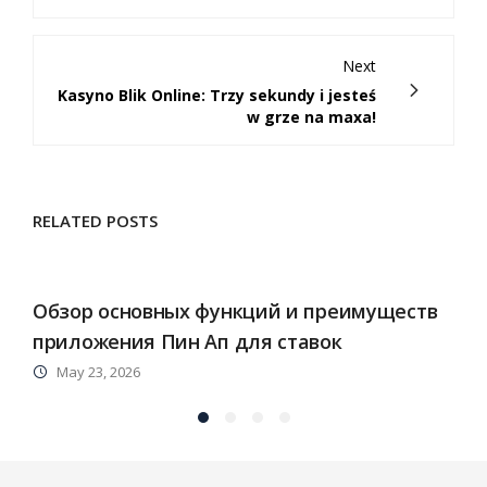
Next
Kasyno Blik Online: Trzy sekundy i jesteś
w grze na maxa!
RELATED POSTS
Обзор основных функций и преимуществ
E
приложения Пин Ап для ставок
Z
May 23, 2026