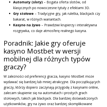
Automaty (sloty)
– Bogata oferta slotów, od
klasycznych po nowoczesne tytuły z efektami 3D.
Gry stołowe
– Tradycyjne gry, jak ruletka, blackjack czy
bakarat, w różnych wariantach.
Kasyno na żywo
– Prawdziwi krupierzy i interaktywna
rozgrywka, co daje atmosferę realnego kasyna.
Poradnik: Jakie gry oferuje
kasyno Mostbet w wersji
mobilnej dla różnych typów
graczy?
W zależności od preferencji gracza, kasyno Mostbet może
wydawać się bardziej lub mniej atrakcyjne. Dla początkujących
graczy, którzy dopiero zaczynają przygodę z kasynami online,
zalecam skupienie się na automatach i prostych grach
stołowych, takich jak blackjack. Dla bardziej doświadczonych
użytkowników, gry na żywo oraz bardziej skomplikowane