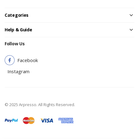
Categories
Help & Guide
Follow Us
Facebook
Instagram
© 2025 Arpresso. All Rights Reserved.