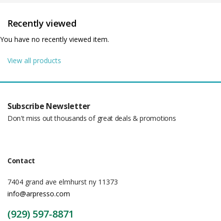
Recently viewed
You have no recently viewed item.
View all products
Subscribe Newsletter
Don't miss out thousands of great deals & promotions
Contact
7404 grand ave elmhurst ny 11373
info@arpresso.com
(929) 597-8871