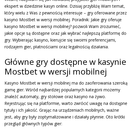
ekspert w dziedzinie kasyn online. Dzisiaj przybliżę Wam temat,
który wielu z Was z pewnością interesuje – gry oferowane przez
kasyno Mostbet w wersji mobilnej. Poradnik: Jakie gry oferuje
kasyno Mostbet w wersji mobilnej? pozwoli Wam zrozumieć,
jakie opcje są dostępne oraz jak wybrać najlepszą platformę do
gry. Wybierając kasyno, kierujcie się swoimi preferencjami,
rodzajem gier, płatnościami oraz legalnością działania.
Główne gry dostępne w kasynie
Mostbet w wersji mobilnej
Kasyno Mostbet w wersji mobilnej ma do zaoferowania szeroką
gamę gier. Wśród najbardziej popularnych kategorii możemy
znaleźć automaty, gry stołowe oraz kasyno na żywo.
Rejestrując się na platformie, warto zwrócić uwagę na dostępne
tytuły i ich jakość. Grając na urządzeniach mobilnych, ważne
jest, aby gry były zoptymalizowane i działały płynnie. Oto krótki
przegląd głównych typów gier: