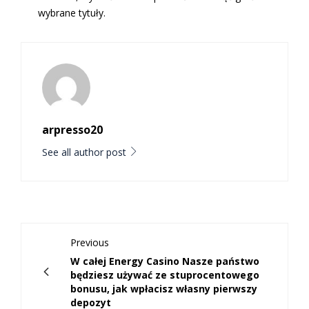
wybrane tytuły.
arpresso20
See all author post
Previous
W całej Energy Casino Nasze państwo
będziesz używać ze stuprocentowego
bonusu, jak wpłacisz własny pierwszy
depozyt