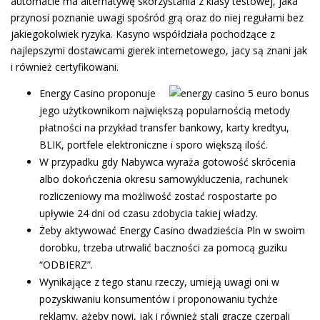
automacie ma alternatywę skorzystania z klasy testowej, jaka
przynosi poznanie uwagi spośród grą oraz do niej regułami bez
jakiegokolwiek ryzyka. Kasyno współdziała pochodzące z
najlepszymi dostawcami gierek internetowego, jacy są znani jak
i również certyfikowani.
Energy Casino proponuje
jego użytkownikom największą popularnością metody
płatności na przykład transfer bankowy, karty kredtyu,
BLIK, portfele elektroniczne i sporo większą ilość.
W przypadku gdy Nabywca wyraża gotowość skrócenia
albo dokończenia okresu samowykluczenia, rachunek
rozliczeniowy ma możliwość zostać rospostarte po
upływie 24 dni od czasu zdobycia takiej władzy.
Żeby aktywować Energy Casino dwadzieścia Pln w swoim
dorobku, trzeba utrwalić baczności za pomocą guziku
“ODBIERZ”.
Wynikające z tego stanu rzeczy, umieją uwagi oni w
pozyskiwaniu konsumentów i proponowaniu tychże
reklamy, ażeby nowi, jak i również stali gracze czerpali