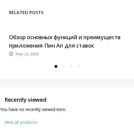
RELATED POSTS
Обзор основных функций и преимуществ
E
приложения Пин Ап для ставок
Z
May 23, 2026
Recently viewed
You have no recently viewed item.
View all products