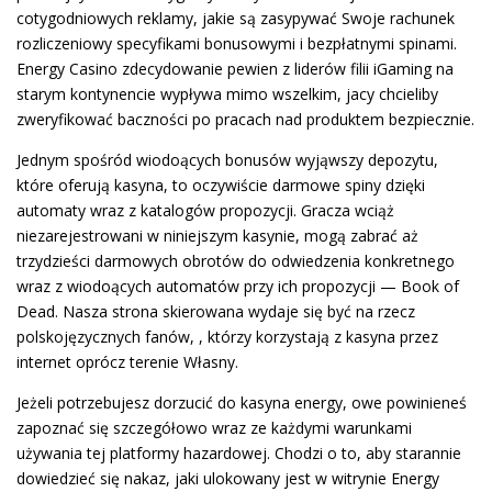
cotygodniowych reklamy, jakie są zasypywać Swoje rachunek
rozliczeniowy specyfikami bonusowymi i bezpłatnymi spinami.
Energy Casino zdecydowanie pewien z liderów filii iGaming na
starym kontynencie wypływa mimo wszelkim, jacy chcieliby
zweryfikować baczności po pracach nad produktem bezpiecznie.
Jednym spośród wiodoących bonusów wyjąwszy depozytu,
które oferują kasyna, to oczywiście darmowe spiny dzięki
automaty wraz z katalogów propozycji. Gracza wciąż
niezarejestrowani w niniejszym kasynie, mogą zabrać aż
trzydzieści darmowych obrotów do odwiedzenia konkretnego
wraz z wiodoących automatów przy ich propozycji — Book of
Dead. Nasza strona skierowana wydaje się być na rzecz
polskojęzycznych fanów, , którzy korzystają z kasyna przez
internet oprócz terenie Własny.
Jeżeli potrzebujesz dorzucić do kasyna energy, owe powinieneś
zapoznać się szczegółowo wraz ze każdymi warunkami
używania tej platformy hazardowej. Chodzi o to, aby starannie
dowiedzieć się nakaz, jaki ulokowany jest w witrynie Energy