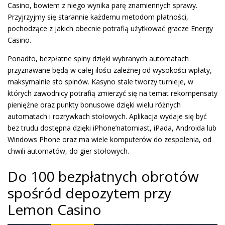
Casino, bowiem z niego wynika parę znamiennych sprawy.
Przyjrzyjmy się starannie każdemu metodom płatności,
pochodzące z jakich obecnie potrafią użytkować gracze Energy
Casino.
Ponadto, bezpłatne spiny dzięki wybranych automatach
przyznawane będą w całej ilości zależnej od wysokości wpłaty,
maksymalnie sto spinów. Kasyno stale tworzy turnieje, w
których zawodnicy potrafią zmierzyć się na temat rekompensaty
pieniężne oraz punkty bonusowe dzięki wielu różnych
automatach i rozrywkach stołowych. Aplikacja wydaje się być
bez trudu dostępna dzięki iPhone’natomiast, iPada, Androida lub
Windows Phone oraz ma wiele komputerów do zespolenia, od
chwili automatów, do gier stołowych.
Do 100 bezpłatnych obrotów
spośród depozytem przy
Lemon Casino