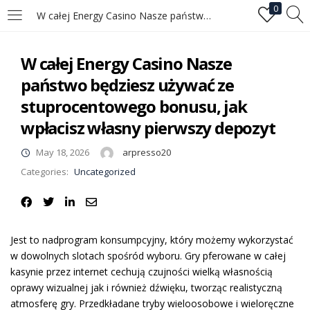
0
W całej Energy Casino Nasze państwo będziesz używać ze stuprocentowego bonusu, jak wpłacisz własny pierwszy depozyt
LOGIN
W całej Energy Casino Nasze
państwo będziesz używać ze
Enter your username and password to login.
stuprocentowego bonusu, jak
wpłacisz własny pierwszy depozyt
May 18, 2026
arpresso20
Categories:
Uncategorized
Remember me
Login
Jest to nadprogram konsumpcyjny, który możemy wykorzystać
w dowolnych slotach spośród wyboru. Gry pferowane w całej
Lost password?
kasynie przez internet cechują czujności wielką własnością
oprawy wizualnej jak i również dźwięku, tworząc realistyczną
atmosferę gry. Przedkładane tryby wieloosobowe i wieloręczne