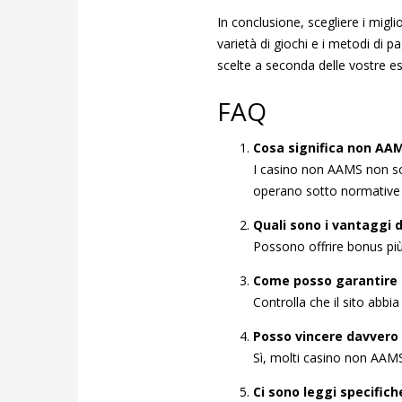
In conclusione, scegliere i migl
varietà di giochi e i metodi di
scelte a seconda delle vostre es
FAQ
Cosa significa non AA
I casino non AAMS non son
operano sotto normative
Quali sono i vantaggi 
Possono offrire bonus più
Come posso garantire 
Controlla che il sito abbia
Posso vincere davvero
Sì, molti casino non AAMS 
Ci sono leggi specific