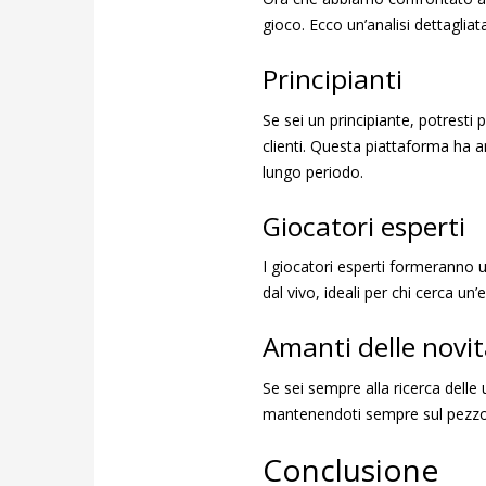
gioco. Ecco un’analisi dettagliata
Principianti
Se sei un principiante, potresti
clienti. Questa piattaforma ha an
lungo periodo.
Giocatori esperti
I giocatori esperti formeranno
dal vivo, ideali per chi cerca un
Amanti delle novi
Se sei sempre alla ricerca delle 
mantenendoti sempre sul pezzo 
Conclusione