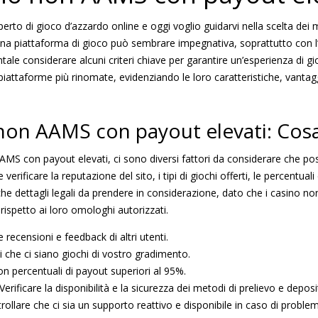
erto di gioco d’azzardo online e oggi voglio guidarvi nella scelta dei
 una piattaforma di gioco può sembrare impegnativa, soprattutto con l’
tale considerare alcuni criteri chiave per garantire un’esperienza di gio
piattaforme più rinomate, evidenziando le loro caratteristiche, vantagg
 non AAMS con payout elevati: Cos
AMS con payout elevati, ci sono diversi fattori da considerare che po
verificare la reputazione del sito, i tipi di giochi offerti, le percentuali
che dettagli legali da prendere in considerazione, dato che i casino n
ispetto ai loro omologhi autorizzati.
 recensioni e feedback di altri utenti.
i che ci siano giochi di vostro gradimento.
on percentuali di payout superiori al 95%.
Verificare la disponibilità e la sicurezza dei metodi di prelievo e deposi
ollare che ci sia un supporto reattivo e disponibile in caso di problem