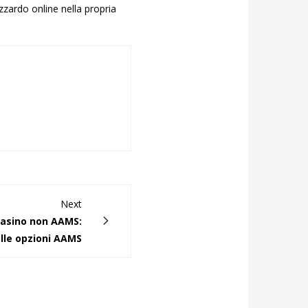
azzardo online nella propria
Next
 casino non AAMS:
alle opzioni AAMS