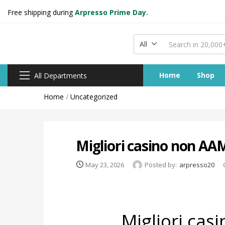
Free shipping during
Arpresso Prime Day.
All
Home
Shop
All Departments
Home
/
Uncategorized
Migliori casino non AA
May 23, 2026
Posted by:
arpresso20
Migliori cas