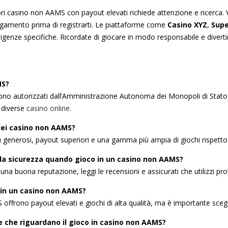
iori casino non AAMS con payout elevati richiede attenzione e ricerca. 
 pagamento prima di registrarti. Le piattaforme come
Casino XYZ
,
Supe
igenze specifiche. Ricordate di giocare in modo responsabile e divertir
MS?
o autorizzati dall’Amministrazione Autonoma dei Monopoli di Stato ita
 diverse
casino online
.
dei casino non AAMS?
 generosi, payout superiori e una gamma più ampia di giochi rispett
la sicurezza quando gioco in un casino non AAMS?
 una buona reputazione, leggi le recensioni e assicurati che utilizzi pro
 in un casino non AAMS?
offrono payout elevati e giochi di alta qualità, ma è importante scegl
he che riguardano il gioco in casino non AAMS?