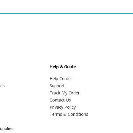
Help & Guide
Help Center
ces
Support
Track My Order
Contact Us
Privacy Policy
Terms & Conditions
upplies