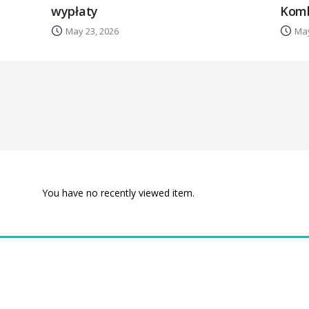
wypłaty
Kom
May 23, 2026
May
You have no recently viewed item.