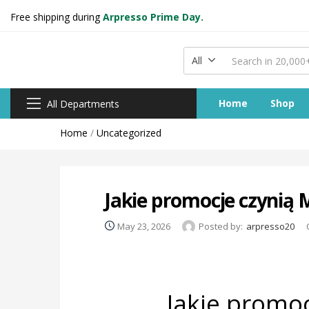
Free shipping during
Arpresso Prime Day.
All
Home
Shop
All Departments
Home
/
Uncategorized
Jakie promocje czynią
May 23, 2026
Posted by:
arpresso20
Jakie promo