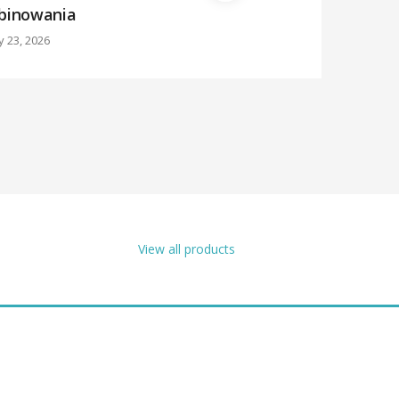
binowania
May 23, 2026
 23, 2026
View all products