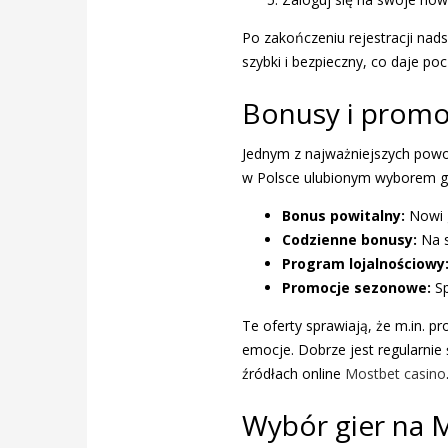
Po zakończeniu rejestracji nad
szybki i bezpieczny, co daje po
Bonusy i promo
Jednym z najważniejszych powod
w Polsce ulubionym wyborem gra
Bonus powitalny:
Nowi g
Codzienne bonusy:
Na s
Program lojalnościowy
Promocje sezonowe:
Sp
Te oferty sprawiają, że m.in. 
emocje. Dobrze jest regularnie
źródłach online
Mostbet casino
Wybór gier na 