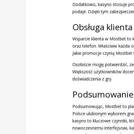
Dodatkowo, kasyno stosuje proc
podaje. Dzięki tym zabezpiecz
Obsługa klienta
Wsparcie klienta w Mostbet to ko
oraz telefon. Właściwie każda o
Jakie promocje czynią Mostbet
Osobiście mogę potwierdzić, że
Większość użytkowników docenia
doświadczenia z gry.
Podsumowanie
Podsumowując, Mostbet to plat
Polsce ulubionym wyborem grac
kasyno to kluczowe czynniki, któ
nowoczesnemu interfejsowi, każ