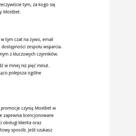
eczywiście tym, za kogo się
y Mostbet.
u, w tym czat na żywo, email
ki dostępności zespołu wsparcia.
dnym z kluczowych czynników.
 w mniej niż pięć minut.
cząco polepsza ogólne
e promocje czynią Mostbet w
ie zapewnia licencjonowane
i obsługi klienta oraz
towy sposób. Jeśli szukasz