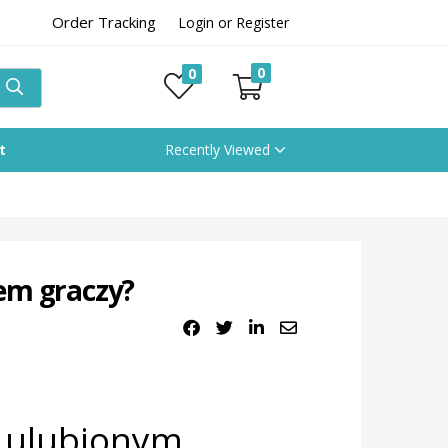
Order Tracking
Login or Register
0
0
t
Recently Viewed
em graczy?
e ulubionym