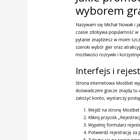
wyborem gr
Nazywam się Michał Nowak i jak
czasie zdobywa popularność w 
pytanie znajdziesz w moim szcz
szeroki wybór gier oraz atrakcy
możliwości rozrywki i korzystnyc
Interfejs i reje
Strona internetowa Mostbet wyr
doświadczeni gracze znajdą tu ws
założyć konto, wystarczy post
Wejdź na stronę Mostbet
Kliknij przycisk „Rejestr
Wypełnij formularz rejest
Potwierdź rejestrację za
Zaloguj się na swoje now