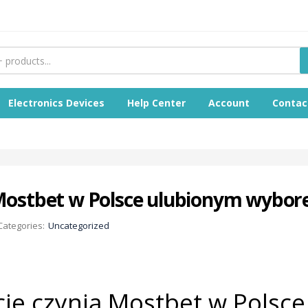
Electronics Devices
Help Center
Account
Contac
 Mostbet w Polsce ulubionym wybor
Categories:
Uncategorized
cje czynią Mostbet w Polsc