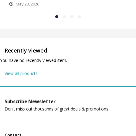
May 23, 2026
Recently viewed
You have no recently viewed item.
View all products
Subscribe Newsletter
Don't miss out thousands of great deals & promotions
Contact