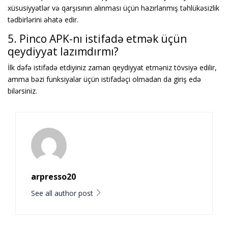
xüsusiyyətlər və qarşısının alınması üçün hazırlanmış təhlükəsizlik
tədbirlərini əhatə edir.
5. Pinco APK-nı istifadə etmək üçün
qeydiyyat lazımdırmı?
İlk dəfə istifadə etdiyiniz zaman qeydiyyat etməniz tövsiyə edilir,
amma bəzi funksiyalar üçün istifadəçi olmadan da giriş edə
bilərsiniz.
arpresso20
See all author post