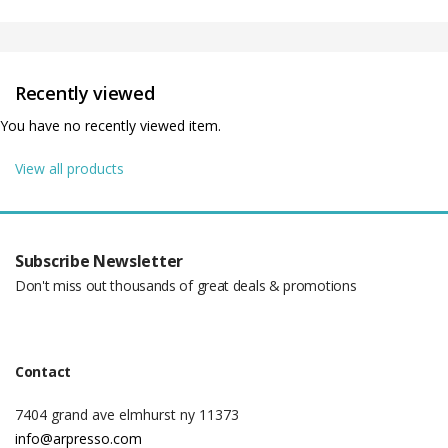
Recently viewed
You have no recently viewed item.
View all products
Subscribe Newsletter
Don't miss out thousands of great deals & promotions
Contact
7404 grand ave elmhurst ny 11373
info@arpresso.com