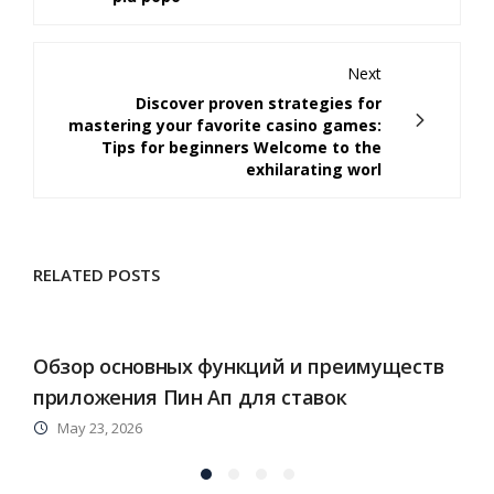
Next
Discover proven strategies for
mastering your favorite casino games:
Tips for beginners Welcome to the
exhilarating worl
RELATED POSTS
Обзор основных функций и преимуществ
E
приложения Пин Ап для ставок
Z
May 23, 2026