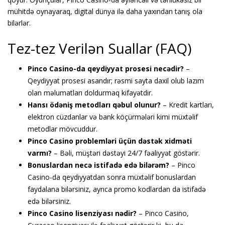
mühitdə oynayaraq, digital dünya ilə daha yaxından tanış ola
bilərlər.
Tez-tez Verilən Suallar (FAQ)
Pinco Casino-da qeydiyyat prosesi necədir?
–
Qeydiyyat prosesi asandır; rəsmi sayta daxil olub lazım
olan məlumatları doldurmaq kifayətdir.
Hansı ödəniş metodları qəbul olunur?
– Kredit kartları,
elektron cüzdanlar və bank köçürmələri kimi müxtəlif
metodlar mövcuddur.
Pinco Casino problemləri üçün dəstək xidməti
varmı?
– Bəli, müştəri dəstəyi 24/7 fəaliyyət göstərir.
Bonuslardan necə istifadə edə bilərəm?
– Pinco
Casino-da qeydiyyatdan sonra müxtəlif bonuslardan
faydalana bilərsiniz, ayrıca promo kodlardan da istifadə
edə bilərsiniz.
Pinco Casino lisenziyası nədir?
– Pinco Casino,