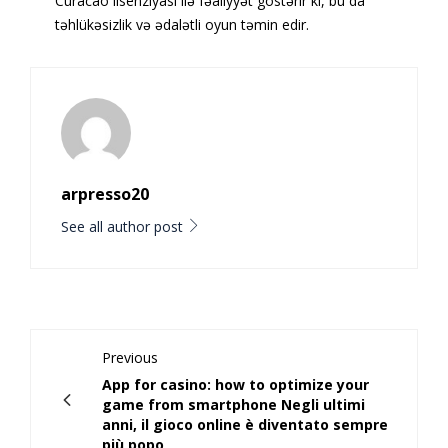
Curacao lisenziyası ilə fəaliyyət göstərir ki, bu da
təhlükəsizlik və ədalətli oyun təmin edir.
arpresso20
See all author post
Previous
App for casino: how to optimize your
game from smartphone Negli ultimi
anni, il gioco online è diventato sempre
più popo