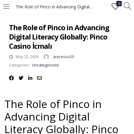
0
The Role of Pinco in Advancing Digital Literacy Globally: Pinco Casino İcmalı
LOGIN
The Role of Pinco in Advancing
Digital Literacy Globally: Pinco
Enter your username and password to login.
Casino İcmalı
May 22, 2026
arpresso20
Categories:
Uncategorized
Remember me
The Role of Pinco in
Login
Advancing Digital
Lost password?
Literacy Globally: Pinco