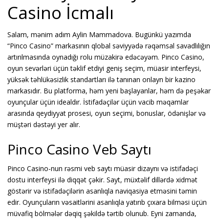
Casino İcmalı
Salam, mənim adım Aylin Mammadova. Bugünkü yazımda
“Pinco Casino” markasının qlobal səviyyədə rəqəmsal savadlılığın
artırılmasında oynadığı rolu müzakirə edəcəyəm. Pinco Casino,
oyun sevərləri üçün təklif etdiyi geniş seçim, müasir interfeysi,
yüksək təhlükəsizlik standartları ilə tanınan onlayn bir kazino
markasıdır. Bu platforma, həm yeni başlayanlar, həm də peşəkar
oyunçular üçün idealdır. İstifadəçilər üçün vacib məqamlar
arasında qeydiyyat prosesi, oyun seçimi, bonuslar, ödənişlər və
müştəri dəstəyi yer alır.
Pinco Casino Veb Saytı
Pinco Casino-nun rəsmi veb saytı müasir dizaynı və istifadəçi
dostu interfeysi ilə diqqət çəkir. Sayt, müxtəlif dillərdə xidmət
göstərir və istifadəçilərin asanlıqla naviqasiya etməsini təmin
edir. Oyunçuların vəsaitlərini asanlıqla yatırıb çıxara bilməsi üçün
müvafiq bölmələr dəqiq şəkildə tərtib olunub. Eyni zamanda,