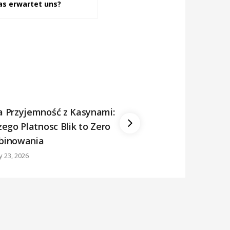
as erwartet uns?
 Przyjemność z Kasynami:
Il Ruolo delle Piat
zego Platnosc Blik to Zero
Streaming nei Ca
binowania
May 23, 2026
 23, 2026