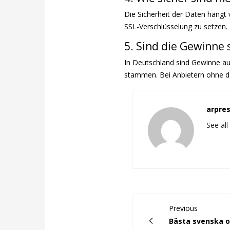
Die Sicherheit der Daten hängt
SSL-Verschlüsselung zu setzen.
5. Sind die Gewinne 
In Deutschland sind Gewinne aus
stammen. Bei Anbietern ohne d
arpre
See al
Previous
Bästa svenska o