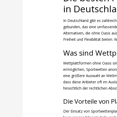
in Deutschl
In Deutschland gibt es zahlreic
gebunden, das eine umfassende 
Alternativen, die ohne Oasis au
Freiheit und Flexibilität bieten
Was sind Wettp
Wettplattformen ohne Oasis sin
ermöglichen, Sportwetten anony
eine größere Auswahl an Wettmög
dass diese Anbieter oft im Ausl
hinsichtlich der rechtlichen Abs
Die Vorteile von 
Der Einsatz von Sportwettenplat