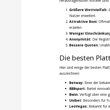
herausragendsten Vorteile sind:
Größere Wettvielfalt:
D
Nutzer erweitert.
Attraktive Boni:
Oftmals
erzielen.
Weniger Einschränkun
Anonymität:
Die Registr
Bessere Quoten:
Unabhä
Die besten Pla
Hier sind einige der besten Pla
auszeichnen:
Betway:
Einer der bekann
888sport:
Bietet innovat
Bwin:
Verfügt über eine 
Unibet:
Besonders für Fu
LeoVegas:
Bekannt für e