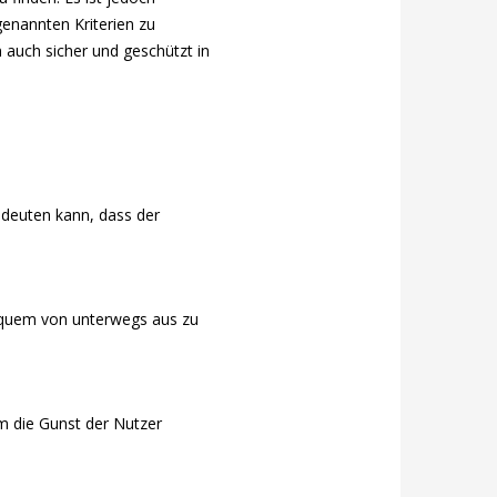
genannten Kriterien zu
 auch sicher und geschützt in
edeuten kann, dass der
bequem von unterwegs aus zu
m die Gunst der Nutzer