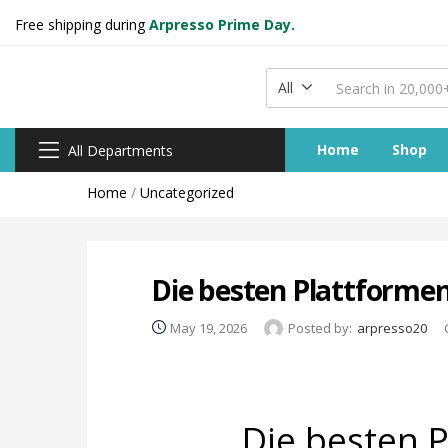
Free shipping during
Arpresso Prime Day.
All
Home
Shop
All Departments
Home
/
Uncategorized
Die besten Plattformen
May 19, 2026
Posted by:
arpresso20
Die besten 